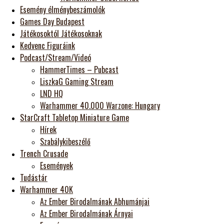
Esemény élménybeszámolók
Games Day Budapest
Játékosoktól Játékosoknak
Kedvenc Figuráink
Podcast/Stream/Videó
HammerTimes – Pubcast
LiszkaG Gaming Stream
LND HQ
Warhammer 40.000 Warzone: Hungary
StarCraft Tabletop Miniature Game
Hírek
Szabálykibeszélő
Trench Crusade
Események
Tudástár
Warhammer 40K
Az Ember Birodalmának Abhumánjai
Az Ember Birodalmának Árnyai