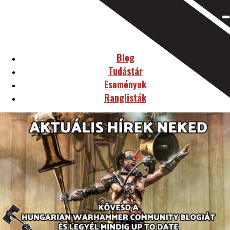
Blog
Tudástár
Események
Ranglisták