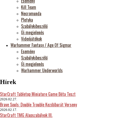
Esemény
Kill Team
Necromunda
Pletyka
Szabálykibeszélő
Új megjelenés
Videójátékok
Warhammer Fantasy / Age Of Sigmar
Esemény
Szabálykibeszélő
Új megjelenés
Warhammer Underworlds
Hírek
StarCraft Tabletop Miniature Game Béta Teszt
2026.02.27.
Brave Souls: Double Trouble Kezdőbarát Verseny
2026.02.17.
StarCraft TMG Alapszabályok III.