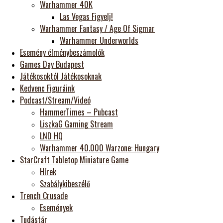
Warhammer 40K
Las Vegas Figyelj!
Warhammer Fantasy / Age Of Sigmar
Warhammer Underworlds
Esemény élménybeszámolók
Games Day Budapest
Játékosoktól Játékosoknak
Kedvenc Figuráink
Podcast/Stream/Videó
HammerTimes – Pubcast
LiszkaG Gaming Stream
LND HQ
Warhammer 40.000 Warzone: Hungary
StarCraft Tabletop Miniature Game
Hírek
Szabálykibeszélő
Trench Crusade
Események
Tudástár