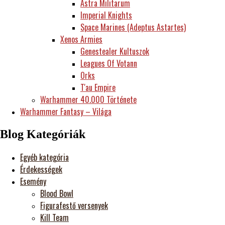
Astra Militarum
Imperial Knights
Space Marines (Adeptus Astartes)
Xenos Armies
Genestealer Kultuszok
Leagues Of Votann
Orks
T'au Empire
Warhammer 40.000 Története
Warhammer Fantasy – Világa
Blog Kategóriák
Egyéb kategória
Érdekességek
Esemény
Blood Bowl
Figurafestő versenyek
Kill Team