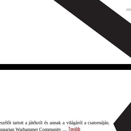
t tartott a játékról és annak a világáról a csatornáján, valamint a
Tovább
 a Hungarian Warhammer Community …