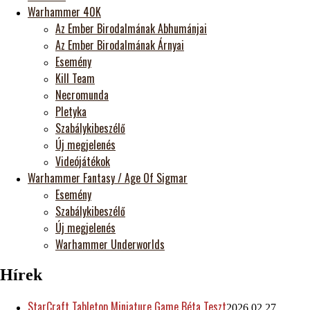
Warhammer 40K
Az Ember Birodalmának Abhumánjai
Az Ember Birodalmának Árnyai
Esemény
Kill Team
Necromunda
Pletyka
Szabálykibeszélő
Új megjelenés
Videójátékok
Warhammer Fantasy / Age Of Sigmar
Esemény
Szabálykibeszélő
Új megjelenés
Warhammer Underworlds
Hírek
StarCraft Tabletop Miniature Game Béta Teszt
2026.02.27.