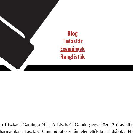
Blog
Tudástár
Események
Ranglisták
 LiszkaG Gaming-nél is. A LiszkaG Gaming egy közel 2 órás kibeszélő
a harmadikat a LiszkaG Gaming kibeszélőn jelentették be. Tudjátok