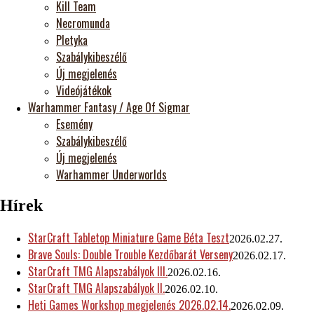
Kill Team
Necromunda
Pletyka
Szabálykibeszélő
Új megjelenés
Videójátékok
Warhammer Fantasy / Age Of Sigmar
Esemény
Szabálykibeszélő
Új megjelenés
Warhammer Underworlds
Hírek
StarCraft Tabletop Miniature Game Béta Teszt
2026.02.27.
Brave Souls: Double Trouble Kezdőbarát Verseny
2026.02.17.
StarCraft TMG Alapszabályok III.
2026.02.16.
StarCraft TMG Alapszabályok II.
2026.02.10.
Heti Games Workshop megjelenés 2026.02.14.
2026.02.09.