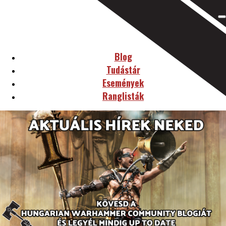
Blog
Tudástár
Események
Ranglisták