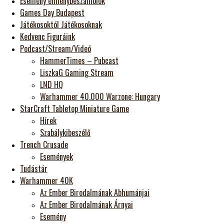
Esemény élménybeszámolók
Games Day Budapest
Játékosoktól Játékosoknak
Kedvenc Figuráink
Podcast/Stream/Videó
HammerTimes – Pubcast
LiszkaG Gaming Stream
LND HQ
Warhammer 40.000 Warzone: Hungary
StarCraft Tabletop Miniature Game
Hírek
Szabálykibeszélő
Trench Crusade
Események
Tudástár
Warhammer 40K
Az Ember Birodalmának Abhumánjai
Az Ember Birodalmának Árnyai
Esemény