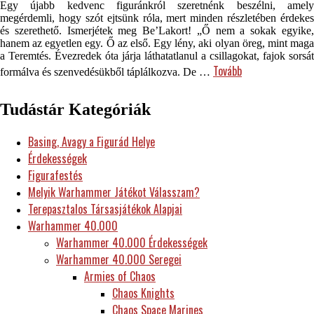
Egy újabb kedvenc figuránkról szeretnénk beszélni, amely
megérdemli, hogy szót ejtsünk róla, mert minden részletében érdekes
és szerethető. Ismerjétek meg Be’Lakort! „Ő nem a sokak egyike,
hanem az egyetlen egy. Ő az első. Egy lény, aki olyan öreg, mint maga
a Teremtés. Évezredek óta járja láthatatlanul a csillagokat, fajok sorsát
Tovább
formálva és szenvedésükből táplálkozva. De …
Tudástár Kategóriák
Basing, Avagy a Figurád Helye
Érdekességek
Figurafestés
Melyik Warhammer Játékot Válasszam?
Terepasztalos Társasjátékok Alapjai
Warhammer 40.000
Warhammer 40.000 Érdekességek
Warhammer 40.000 Seregei
Armies of Chaos
Chaos Knights
Chaos Space Marines