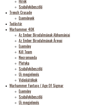
Hírek
Szabálykibeszélő
Trench Crusade
Események
Tudástár
Warhammer 40K
Az Ember Birodalmának Abhumánjai
Az Ember Birodalmának Árnyai
Esemény
Kill Team
Necromunda
Pletyka
Szabálykibeszélő
Új megjelenés
Videójátékok
Warhammer Fantasy / Age Of Sigmar
Esemény
Szabálykibeszélő
Új megjelenés