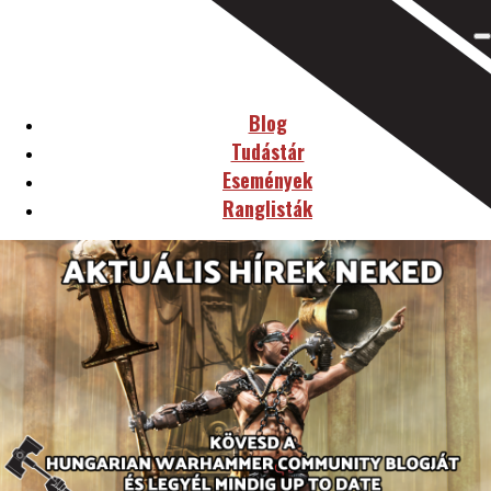
Blog
Tudástár
Események
Ranglisták