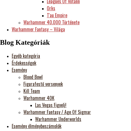
Leagues Of Votann
Orks
T'au Empire
Warhammer 40.000 Története
Warhammer Fantasy – Világa
Blog Kategóriák
Egyéb kategória
Érdekességek
Esemény
Blood Bowl
Figurafestő versenyek
Kill Team
Warhammer 40K
Las Vegas Figyelj!
Warhammer Fantasy / Age Of Sigmar
Warhammer Underworlds
Esemény élménybeszámolók