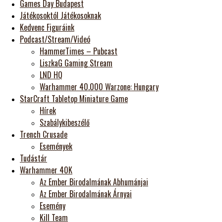
Games Day Budapest
Játékosoktól Játékosoknak
Kedvenc Figuráink
Podcast/Stream/Videó
HammerTimes – Pubcast
LiszkaG Gaming Stream
LND HQ
Warhammer 40.000 Warzone: Hungary
StarCraft Tabletop Miniature Game
Hírek
Szabálykibeszélő
Trench Crusade
Események
Tudástár
Warhammer 40K
Az Ember Birodalmának Abhumánjai
Az Ember Birodalmának Árnyai
Esemény
Kill Team