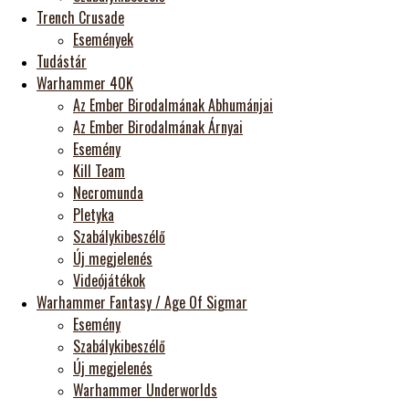
Trench Crusade
Események
Tudástár
Warhammer 40K
Az Ember Birodalmának Abhumánjai
Az Ember Birodalmának Árnyai
Esemény
Kill Team
Necromunda
Pletyka
Szabálykibeszélő
Új megjelenés
Videójátékok
Warhammer Fantasy / Age Of Sigmar
Esemény
Szabálykibeszélő
Új megjelenés
Warhammer Underworlds