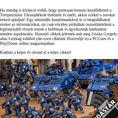
Ha mindig is kíváncsi voltál, hogy pontosan honnan kezdődhetett a
Terepasztalos Társasjátékok története és miért, akkor ezeket a sorokat
neked ajánljuk! Egy minimális kutatómunkával te is megtalálhatod
ezeket az információkat, mi csak röviden próbáltuk összetömöríteni a
legfontosabb részeit ennek a hobbinak és igyekszünk kitekinteni
minden aspektusára. Hasonló cikkek jelentek már meg Liszka Gergely,
alias Liszkag tollából (aki ezen cikkünk főszerzője is) a PCGuru és a
PlayDome online magazinjaiban.
Kattints a képre és olvasd el a teljes cikket!