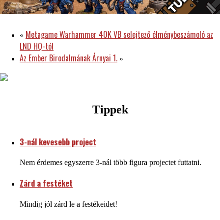
Metagame Warhammer 40K VB selejtező élménybeszámoló az
«
LND HQ-tól
Az Ember Birodalmának Árnyai 1.
»
Tippek
3-nál kevesebb project
Nem érdemes egyszerre 3-nál több figura projectet futtatni.
Zárd a festéket
Mindig jól zárd le a festékeidet!