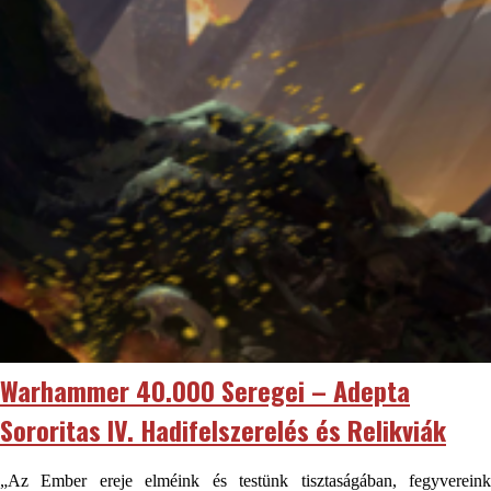
Warhammer 40.000 Seregei – Adepta
Sororitas IV. Hadifelszerelés és Relikviák
„Az Ember ereje elméink és testünk tisztaságában, fegyvereink