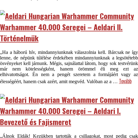
Warhammer 40.000 Seregei – Aeldari II.
Történelmük
„Ha a háború hív, mindannyiunknak válaszolnia kell. Bárcsak ne így
lenne, de népünk túlélése érdekében mindannyiunknak a legsötétebb
ösvényeket kell járnunk. Mégis, sajnálattal látom, hogy sok testvérünk
már nem kötelességként, hanem örömmel éli meg ezt az
elhivatottságot. Én nem a pengét szeretem a formájáért vagy az
Tovább
élességéért, hanem csak azért, amit megvéd. Valóban az a …
Warhammer 40.000 Seregei – Aeldari I.
Bevezető és Fajismeret
„Álnok Eldák! Kezükben tartották a csillagokat, most pedig csak