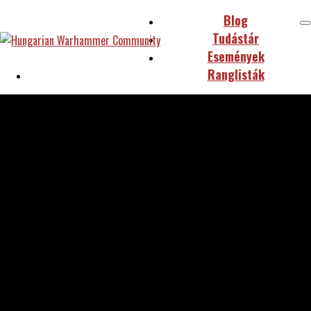
Blog
Tudástár
Események
Ranglisták