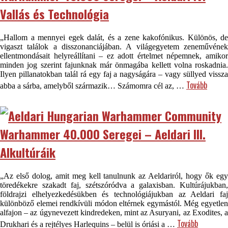
Vallás és Technológia
„Hallom a mennyei egek dalát, és a zene kakofónikus. Különös, de
vigaszt találok a disszonanciájában. A világegyetem zeneművének
ellentmondásait helyreállítani – ez adott értelmet népemnek, amikor
minden jog szerint fajunknak már önmagába kellett volna roskadnia.
Ilyen pillanatokban talál rá egy faj a nagyságára – vagy süllyed vissza
Tovább
abba a sárba, amelyből származik… Számomra cél az, …
Warhammer 40.000 Seregei – Aeldari III.
Alkultúráik
„Az első dolog, amit meg kell tanulnunk az Aeldariról, hogy ők egy
töredékekre szakadt faj, szétszóródva a galaxisban. Kultúrájukban,
földrajzi elhelyezkedésükben és technológiájukban az Aeldari faj
különböző elemei rendkívüli módon eltérnek egymástól. Még egyetlen
alfajon – az úgynevezett kindredeken, mint az Asuryani, az Exodites, a
Tovább
Drukhari és a rejtélyes Harlequins – belül is óriási a …