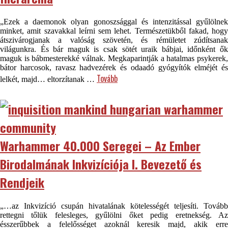
„Ezek a daemonok olyan gonoszsággal és intenzitással gyűlölnek
minket, amit szavakkal leírni sem lehet. Természetükből fakad, hogy
átszivárogjanak a valóság szövetén, és rémületet zúdítsanak
világunkra. És bár maguk is csak sötét uraik bábjai, időnként ők
maguk is bábmesterekké válnak. Megkaparintják a hatalmas psykerek,
bátor harcosok, ravasz hadvezérek és odaadó gyógyítók elméjét és
Tovább
lelkét, majd… eltorzítanak …
Warhammer 40.000 Seregei – Az Ember
Birodalmának Inkvizíciója I. Bevezető és
Rendjeik
„…az Inkvizíció csupán hivatalának kötelességét teljesíti. Tovább
rettegni tőlük felesleges, gyűlölni őket pedig eretnekség. Az
ésszerűbbek a felelősséget azoknál keresik majd, akik erre