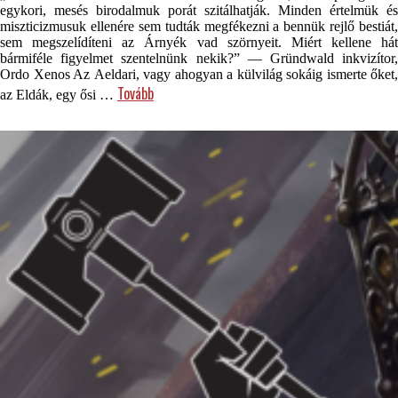
egykori, mesés birodalmuk porát szitálhatják. Minden értelmük és
miszticizmusuk ellenére sem tudták megfékezni a bennük rejlő bestiát,
sem megszelídíteni az Árnyék vad szörnyeit. Miért kellene hát
bármiféle figyelmet szentelnünk nekik?” — Gründwald inkvizítor,
Ordo Xenos Az Aeldari, vagy ahogyan a külvilág sokáig ismerte őket,
Tovább
az Eldák, egy ősi …