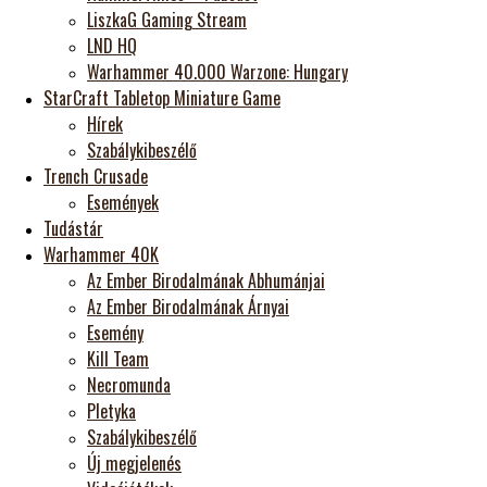
LiszkaG Gaming Stream
LND HQ
Warhammer 40.000 Warzone: Hungary
StarCraft Tabletop Miniature Game
Hírek
Szabálykibeszélő
Trench Crusade
Események
Tudástár
Warhammer 40K
Az Ember Birodalmának Abhumánjai
Az Ember Birodalmának Árnyai
Esemény
Kill Team
Necromunda
Pletyka
Szabálykibeszélő
Új megjelenés