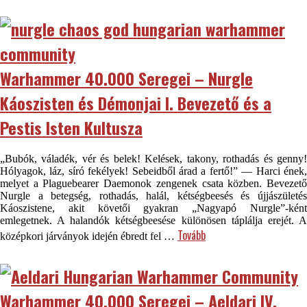
Warhammer 40.000 Seregei – Nurgle
Káoszisten és Démonjai I. Bevezető és a
Pestis Isten Kultusza
„Bubók, váladék, vér és belek! Kelések, takony, rothadás és genny!
Hólyagok, láz, síró fekélyek! Sebeidből árad a fertő!” — Harci ének,
melyet a Plaguebearer Daemonok zengenek csata közben. Bevezető
Nurgle a betegség, rothadás, halál, kétségbeesés és újjászületés
Káoszistene, akit követői gyakran „Nagyapó Nurgle”-ként
emlegetnek. A halandók kétségbeesése különösen táplálja erejét. A
Tovább
középkori járványok idején ébredt fel …
Warhammer 40.000 Seregei – Aeldari IV.