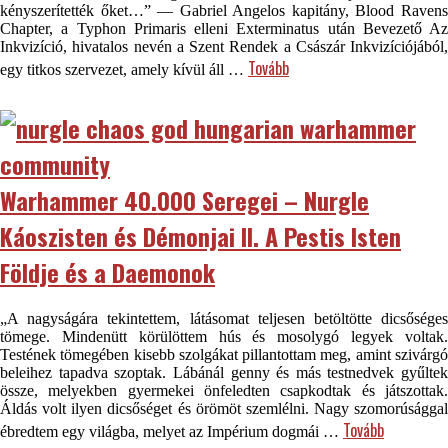
kényszerítették őket…” — Gabriel Angelos kapitány, Blood Ravens
Chapter, a Typhon Primaris elleni Exterminatus után Bevezető Az
Inkvizíció, hivatalos nevén a Szent Rendek a Császár Inkvizíciójából,
Tovább
egy titkos szervezet, amely kívül áll …
Warhammer 40.000 Seregei – Nurgle
Káoszisten és Démonjai II. A Pestis Isten
Földje és a Daemonok
„A nagyságára tekintettem, látásomat teljesen betöltötte dicsőséges
tömege. Mindenütt körülöttem hús és mosolygó legyek voltak.
Testének tömegében kisebb szolgákat pillantottam meg, amint szivárgó
beleihez tapadva szoptak. Lábánál genny és más testnedvek gyűltek
össze, melyekben gyermekei önfeledten csapkodtak és játszottak.
Áldás volt ilyen dicsőséget és örömöt szemlélni. Nagy szomorúsággal
Tovább
ébredtem egy világba, melyet az Impérium dogmái …