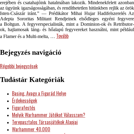
erejében és csatahajóink hatalmában lakozik. Mindenekfelett azonban
az ügyünk igazságosságában, és rendíthetetlen hitünkben rejlik az örök
Isten-Császár iránt.” — Prédikátor Mihai Hujar Hadifelszerelés Az
Adepta Sororitas Militant Rendjeinek elsődleges egyéni fegyvere
a Boltgun. A fegyverspecialisták, mint a Dominion-ok és Retributor-
ok, hajlamosak láng- és hőalapú fegyvereket használni, mint például
Tovább
a Flamer és a Multi-melta, …
Bejegyzés navigáció
Régebbi bejegyzések
Tudástár Kategóriák
Basing, Avagy a Figurád Helye
Érdekességek
Figurafestés
Melyik Warhammer Játékot Válasszam?
Terepasztalos Társasjátékok Alapjai
Warhammer 40.000