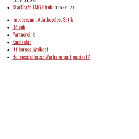
2026.01.23.
StarCraft TMG hírek
2026.01.21.
Impresszum, Adatkezelés, Sütik
Rólunk
Partnereink
Kapcsolat
Itt keress játékost!
Hol vásárolhatsz Warhammer figurákat?