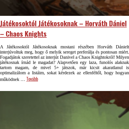
Játékosoktól Játékosoknak – Horváth Dániel
– Chaos Knights
A Játékosoktól Játékosoknak mostani részében Horváth Dánielt
interjúvoltuk meg, hogy ő melyik sereget preferálja és pontosan miért.
Fogadjátok szeretettel az interjút Danivel a Chaos Knightokról! Milyen
játékosnak írnád le magadat? Alapvetően egy laza, funolós alaknak
tartom magam, de mivel 5+ játszok, már kicsit akaratlanul is
optimalizálom a listáim, sokat kérdezek az ellenféltől, hogy hogyan
Tovább
működnek …