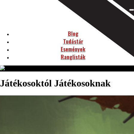
Blog
Tudástár
Események
Ranglisták
Játékosoktól Játékosoknak