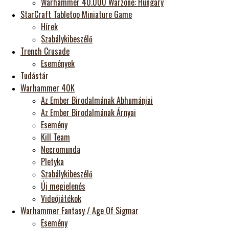
Warhammer 40.000 Warzone: Hungary
StarCraft Tabletop Miniature Game
Hírek
Szabálykibeszélő
Trench Crusade
Események
Tudástár
Warhammer 40K
Az Ember Birodalmának Abhumánjai
Az Ember Birodalmának Árnyai
Esemény
Kill Team
Necromunda
Pletyka
Szabálykibeszélő
Új megjelenés
Videójátékok
Warhammer Fantasy / Age Of Sigmar
Esemény