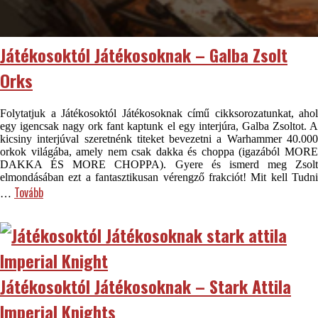
Játékosoktól Játékosoknak – Galba Zsolt
Orks
Folytatjuk a Játékosoktól Játékosoknak című cikksorozatunkat, ahol
egy igencsak nagy ork fant kaptunk el egy interjúra, Galba Zsoltot. A
kicsiny interjúval szeretnénk titeket bevezetni a Warhammer 40.000
orkok világába, amely nem csak dakka és choppa (igazából MORE
DAKKA ÉS MORE CHOPPA). Gyere és ismerd meg Zsolt
elmondásában ezt a fantasztikusan vérengző frakciót! Mit kell Tudni
Tovább
…
Játékosoktól Játékosoknak – Stark Attila
Imperial Knights