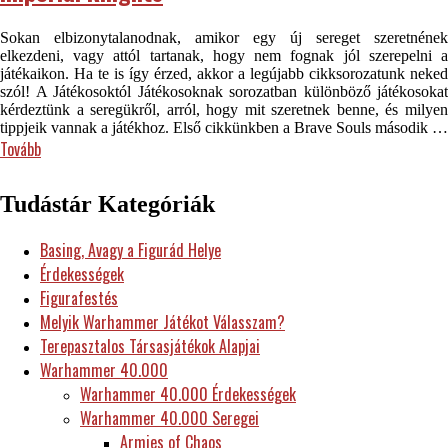
Sokan elbizonytalanodnak, amikor egy új sereget szeretnének
elkezdeni, vagy attól tartanak, hogy nem fognak jól szerepelni a
játékaikon. Ha te is így érzed, akkor a legújabb cikksorozatunk neked
szól! A Játékosoktól Játékosoknak sorozatban különböző játékosokat
kérdeztünk a seregükről, arról, hogy mit szeretnek benne, és milyen
tippjeik vannak a játékhoz. Első cikkünkben a Brave Souls második …
Tovább
Tudástár Kategóriák
Basing, Avagy a Figurád Helye
Érdekességek
Figurafestés
Melyik Warhammer Játékot Válasszam?
Terepasztalos Társasjátékok Alapjai
Warhammer 40.000
Warhammer 40.000 Érdekességek
Warhammer 40.000 Seregei
Armies of Chaos