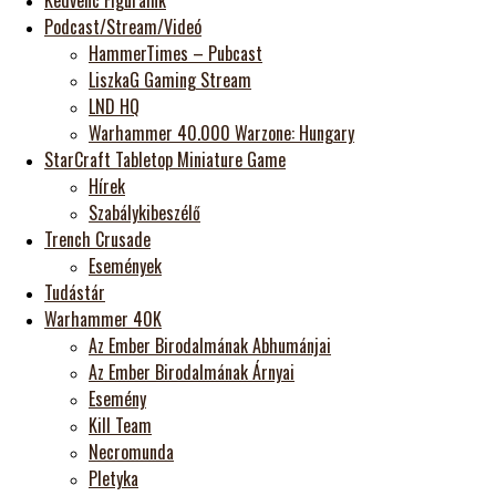
Kedvenc Figuráink
Podcast/Stream/Videó
HammerTimes – Pubcast
LiszkaG Gaming Stream
LND HQ
Warhammer 40.000 Warzone: Hungary
StarCraft Tabletop Miniature Game
Hírek
Szabálykibeszélő
Trench Crusade
Események
Tudástár
Warhammer 40K
Az Ember Birodalmának Abhumánjai
Az Ember Birodalmának Árnyai
Esemény
Kill Team
Necromunda
Pletyka