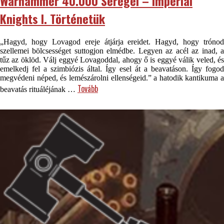
Warhammer 40.000 Seregei – Imperial
Knights I. Történetük
„Hagyd, hogy Lovagod ereje átjárja ereidet. Hagyd, hogy trónod
szellemei bölcsességet suttogjon elmédbe. Legyen az acél az inad, a
tűz az öklöd. Válj eggyé Lovagoddal, ahogy ő is eggyé válik veled, és
emelkedj fel a szimbiózis által. Így esel át a beavatáson. Így fogod
megvédeni néped, és lemészárolni ellenségeid.” a hatodik kantikuma a
Tovább
beavatás rituáléjának …