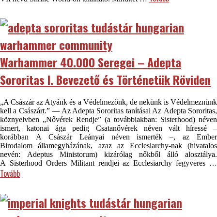
Warhammer 40.000 Seregei – Adepta
Sororitas I. Bevezető és Történetük Röviden
„A Császár az Atyánk és a Védelmezőnk, de nekünk is Védelmeznünk
kell a Császárt.” — Az Adepta Sororitas tanításai Az Adepta Sororitas,
köznyelvben „Nővérek Rendje” (a továbbiakban: Sisterhood) néven
ismert, katonai ága pedig Csatanővérek néven vált híressé –
korábban A Császár Leányai néven ismerték –, az Ember
Birodalom államegyházának, azaz az Ecclesiarchy-nak (hivatalos
nevén: Adeptus Ministorum) kizárólag nőkből álló alosztálya.
A Sisterhood Orders Militant rendjei az Ecclesiarchy fegyveres …
Tovább