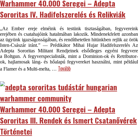
Warhammer 40.000 Seregei – Adepta
Sororitas IV. Hadifelszerelés és Relikviák
„Az Ember ereje elméink és testünk tisztaságában, fegyvereink
erejében és csatahajóink hatalmában lakozik. Mindenekfelett azonban
az ügyünk igazságosságában, és rendíthetetlen hitünkben rejlik az örök
Isten-Császár iránt.” — Prédikátor Mihai Hujar Hadifelszerelés Az
Adepta Sororitas Militant Rendjeinek elsődleges egyéni fegyvere
a Boltgun. A fegyverspecialisták, mint a Dominion-ok és Retributor-
ok, hajlamosak láng- és hőalapú fegyvereket használni, mint például
Tovább
a Flamer és a Multi-melta, …
Warhammer 40.000 Seregei – Adepta
Sororitas III. Rendek és Ismert Csatanővérek
Történetei