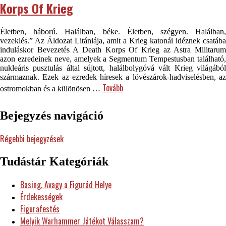
Korps Of Krieg
Életben, háború. Halálban, béke. Életben, szégyen. Halálban,
vezeklés.” Az Áldozat Litániája, amit a Krieg katonái idéznek csatába
induláskor Bevezetés A Death Korps Of Krieg az Astra Militarum
azon ezredeinek neve, amelyek a Segmentum Tempestusban található,
nukleáris pusztulás által sújtott, halálbolygóvá vált Krieg világából
származnak. Ezek az ezredek híresek a lövészárok-hadviselésben, az
Tovább
ostromokban és a különösen …
Bejegyzés navigáció
Régebbi bejegyzések
Tudástár Kategóriák
Basing, Avagy a Figurád Helye
Érdekességek
Figurafestés
Melyik Warhammer Játékot Válasszam?