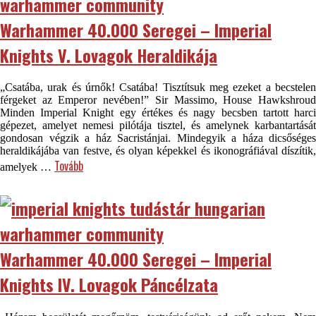
Warhammer 40.000 Seregei – Imperial
Knights V. Lovagok Heraldikája
„Csatába, urak és úrnők! Csatába! Tisztítsuk meg ezeket a becstelen
férgeket az Emperor nevében!” Sir Massimo, House Hawkshroud
Minden Imperial Knight egy értékes és nagy becsben tartott harci
gépezet, amelyet nemesi pilótája tisztel, és amelynek karbantartását
gondosan végzik a ház Sacristánjai. Mindegyik a háza dicsőséges
heraldikájába van festve, és olyan képekkel és ikonográfiával díszítik,
Tovább
amelyek …
Warhammer 40.000 Seregei – Imperial
Knights IV. Lovagok Páncélzata