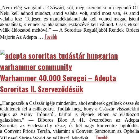
„Nem elég szolgálni a Császárt, sőt, még szeretni sem elegendő Őt.
Neki kell adnod mindazt, amid valaha volt, amid most van, és amid
valaha lesz. Teljesen és maradéktalanul alá kell vetned magad isteni
akaratának, s ennek az akaratnak eszközévé kell válnod. Csak ekkor
válik áldozatod méltóvá.” — A Sororitas Regulájából Rendek Orders
Tovább
Majoris Az Adepta …
Warhammer 40.000 Seregei – Adepta
Sororitas II. Szerveződésük
„Hangozzék a Császár igéje mindenütt, ahol emberek gyűlnek össze és
tekintenek fel a csillagokra. Tudják meg, hogy a Császár visszatekint
rájuk az Arany Trónusról, bárhol is éljenek ebben az elátkozott
galaxisban.” — Bíboros Bloo A 41. évezredben az Adepta
Sororitas az Ecclesiarchy része, és két nagy konventre tagolódik:
a Convent Prioris Terrán, valamint a Convent Sanctorum az Ophelia
Tovább
VII nevű Shrine World-ön található. Mindkét …