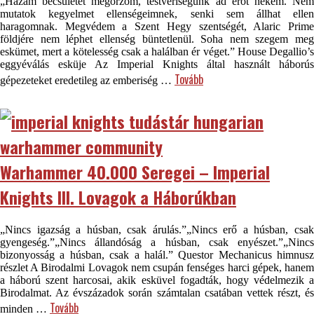
„Házam becsületét megőrzöm, testvériségünk ad erőt nekem. Nem
mutatok kegyelmet ellenségeimnek, senki sem állhat ellen
haragomnak. Megvédem a Szent Hegy szentségét, Alaric Prime
földjére nem léphet ellenség büntetlenül. Soha nem szegem meg
eskümet, mert a kötelesség csak a halálban ér véget.” House Degallio’s
eggyéválás esküje Az Imperial Knights által használt háborús
Tovább
gépezeteket eredetileg az emberiség …
Warhammer 40.000 Seregei – Imperial
Knights III. Lovagok a Háborúkban
„Nincs igazság a húsban, csak árulás.”„Nincs erő a húsban, csak
gyengeség.”„Nincs állandóság a húsban, csak enyészet.”„Nincs
bizonyosság a húsban, csak a halál.” Questor Mechanicus himnusz
részlet A Birodalmi Lovagok nem csupán fenséges harci gépek, hanem
a háború szent harcosai, akik esküvel fogadták, hogy védelmezik a
Birodalmat. Az évszázadok során számtalan csatában vettek részt, és
Tovább
minden …