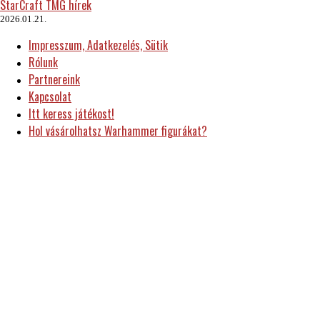
StarCraft TMG hírek
2026.01.21.
Impresszum, Adatkezelés, Sütik
Rólunk
Partnereink
Kapcsolat
Itt keress játékost!
Hol vásárolhatsz Warhammer figurákat?