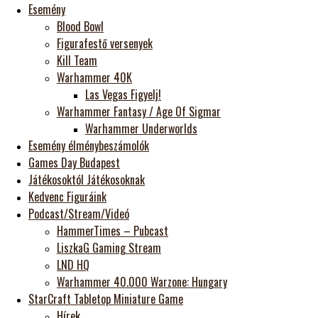
Esemény
Blood Bowl
Figurafestő versenyek
Kill Team
Warhammer 40K
Las Vegas Figyelj!
Warhammer Fantasy / Age Of Sigmar
Warhammer Underworlds
Esemény élménybeszámolók
Games Day Budapest
Játékosoktól Játékosoknak
Kedvenc Figuráink
Podcast/Stream/Videó
HammerTimes – Pubcast
LiszkaG Gaming Stream
LND HQ
Warhammer 40.000 Warzone: Hungary
StarCraft Tabletop Miniature Game
Hírek