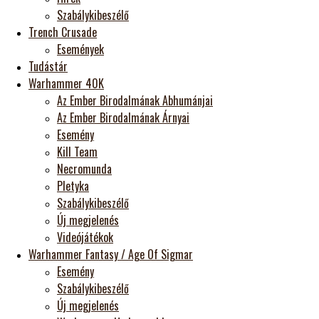
Szabálykibeszélő
Trench Crusade
Események
Tudástár
Warhammer 40K
Az Ember Birodalmának Abhumánjai
Az Ember Birodalmának Árnyai
Esemény
Kill Team
Necromunda
Pletyka
Szabálykibeszélő
Új megjelenés
Videójátékok
Warhammer Fantasy / Age Of Sigmar
Esemény
Szabálykibeszélő
Új megjelenés