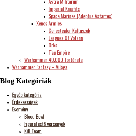
Astra Militarum
Imperial Knights
Space Marines (Adeptus Astartes)
Xenos Armies
Genestealer Kultuszok
Leagues Of Votann
Orks
T'au Empire
Warhammer 40.000 Története
Warhammer Fantasy – Világa
Blog Kategóriák
Egyéb kategória
Érdekességek
Esemény
Blood Bowl
Figurafestő versenyek
Kill Team