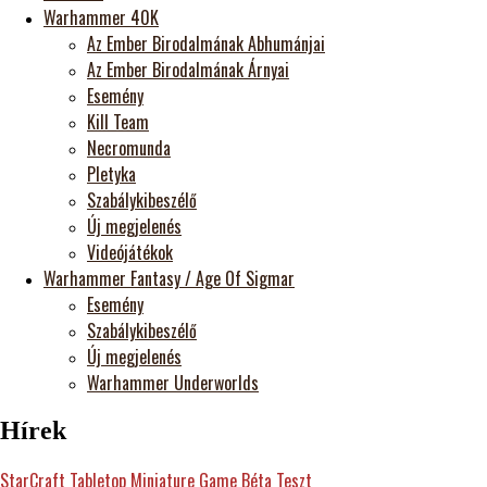
Warhammer 40K
Az Ember Birodalmának Abhumánjai
Az Ember Birodalmának Árnyai
Esemény
Kill Team
Necromunda
Pletyka
Szabálykibeszélő
Új megjelenés
Videójátékok
Warhammer Fantasy / Age Of Sigmar
Esemény
Szabálykibeszélő
Új megjelenés
Warhammer Underworlds
Hírek
StarCraft Tabletop Miniature Game Béta Teszt