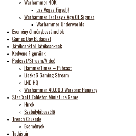
Warhammer 40K
Las Vegas Figyelj!
Warhammer Fantasy / Age Of Sigmar
Warhammer Underworlds
Esemény élménybeszámolók
Games Day Budapest
Játékosoktól Játékosoknak
Kedvenc Figuráink
Podcast/Stream/Videó
HammerTimes – Pubcast
LiszkaG Gaming Stream
LND HQ
Warhammer 40.000 Warzone: Hungary
StarCraft Tabletop Miniature Game
Hírek
Szabálykibeszélő
Trench Crusade
Események
Tudástár