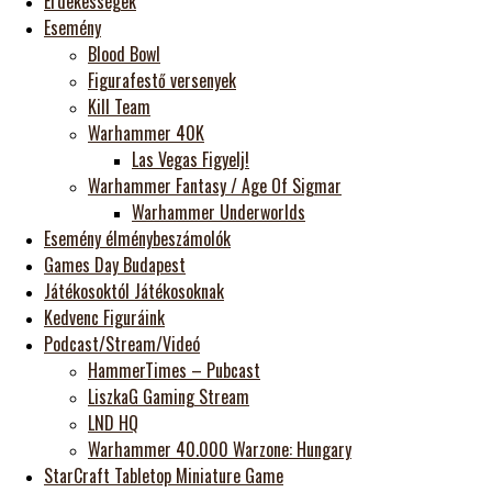
Érdekességek
Esemény
Blood Bowl
Figurafestő versenyek
Kill Team
Warhammer 40K
Las Vegas Figyelj!
Warhammer Fantasy / Age Of Sigmar
Warhammer Underworlds
Esemény élménybeszámolók
Games Day Budapest
Játékosoktól Játékosoknak
Kedvenc Figuráink
Podcast/Stream/Videó
HammerTimes – Pubcast
LiszkaG Gaming Stream
LND HQ
Warhammer 40.000 Warzone: Hungary
StarCraft Tabletop Miniature Game