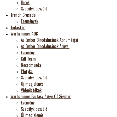
Hírek
Szabálykibeszélő
Trench Crusade
Események
Tudástár
Warhammer 40K
Az Ember Birodalmának Abhumánjai
Az Ember Birodalmának Árnyai
Esemény
Kill Team
Necromunda
Pletyka
Szabálykibeszélő
Új megjelenés
Videójátékok
Warhammer Fantasy / Age Of Sigmar
Esemény
Szabálykibeszélő
Új megjelenés