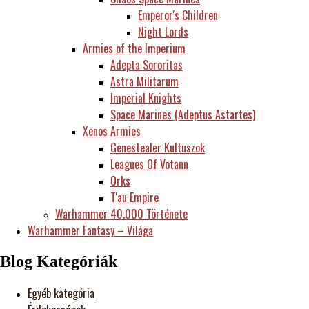
Emperor's Children
Night Lords
Armies of the Imperium
Adepta Sororitas
Astra Militarum
Imperial Knights
Space Marines (Adeptus Astartes)
Xenos Armies
Genestealer Kultuszok
Leagues Of Votann
Orks
T'au Empire
Warhammer 40.000 Története
Warhammer Fantasy – Világa
Blog Kategóriák
Egyéb kategória