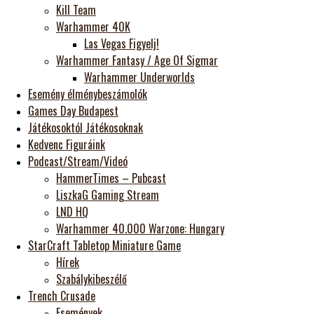
Kill Team
Warhammer 40K
Las Vegas Figyelj!
Warhammer Fantasy / Age Of Sigmar
Warhammer Underworlds
Esemény élménybeszámolók
Games Day Budapest
Játékosoktól Játékosoknak
Kedvenc Figuráink
Podcast/Stream/Videó
HammerTimes – Pubcast
LiszkaG Gaming Stream
LND HQ
Warhammer 40.000 Warzone: Hungary
StarCraft Tabletop Miniature Game
Hírek
Szabálykibeszélő
Trench Crusade
Események