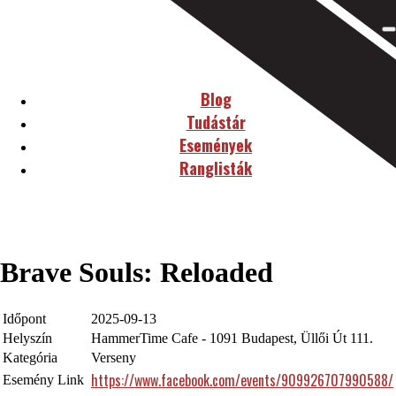
Blog
Tudástár
Események
Ranglisták
Brave Souls: Reloaded
Időpont
2025-09-13
Helyszín
HammerTime Cafe - 1091 Budapest, Üllői Út 111.
Kategória
Verseny
https://www.facebook.com/events/909926707990588/
Esemény Link