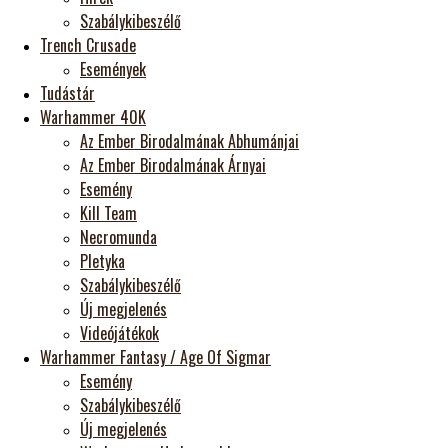
Szabálykibeszélő
Trench Crusade
Események
Tudástár
Warhammer 40K
Az Ember Birodalmának Abhumánjai
Az Ember Birodalmának Árnyai
Esemény
Kill Team
Necromunda
Pletyka
Szabálykibeszélő
Új megjelenés
Videójátékok
Warhammer Fantasy / Age Of Sigmar
Esemény
Szabálykibeszélő
Új megjelenés