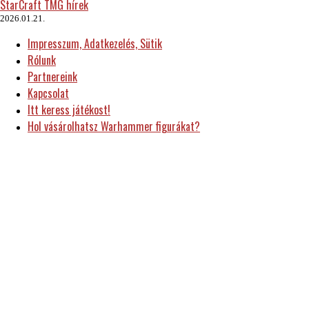
StarCraft TMG hírek
2026.01.21.
Impresszum, Adatkezelés, Sütik
Rólunk
Partnereink
Kapcsolat
Itt keress játékost!
Hol vásárolhatsz Warhammer figurákat?