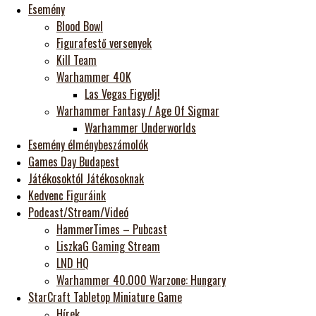
Esemény
Blood Bowl
Figurafestő versenyek
Kill Team
Warhammer 40K
Las Vegas Figyelj!
Warhammer Fantasy / Age Of Sigmar
Warhammer Underworlds
Esemény élménybeszámolók
Games Day Budapest
Játékosoktól Játékosoknak
Kedvenc Figuráink
Podcast/Stream/Videó
HammerTimes – Pubcast
LiszkaG Gaming Stream
LND HQ
Warhammer 40.000 Warzone: Hungary
StarCraft Tabletop Miniature Game
Hírek