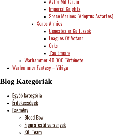
Astra Militarum
Imperial Knights
Space Marines (Adeptus Astartes)
Xenos Armies
Genestealer Kultuszok
Leagues Of Votann
Orks
T'au Empire
Warhammer 40.000 Története
Warhammer Fantasy – Világa
Blog Kategóriák
Egyéb kategória
Érdekességek
Esemény
Blood Bowl
Figurafestő versenyek
Kill Team