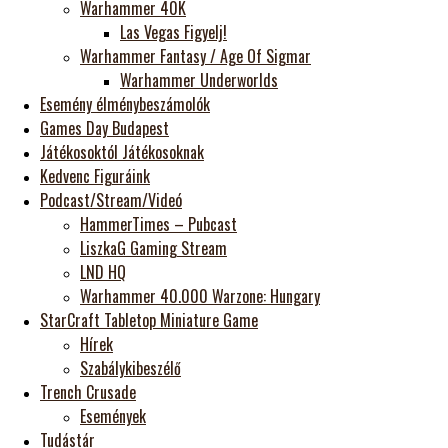
Warhammer 40K
Las Vegas Figyelj!
Warhammer Fantasy / Age Of Sigmar
Warhammer Underworlds
Esemény élménybeszámolók
Games Day Budapest
Játékosoktól Játékosoknak
Kedvenc Figuráink
Podcast/Stream/Videó
HammerTimes – Pubcast
LiszkaG Gaming Stream
LND HQ
Warhammer 40.000 Warzone: Hungary
StarCraft Tabletop Miniature Game
Hírek
Szabálykibeszélő
Trench Crusade
Események
Tudástár