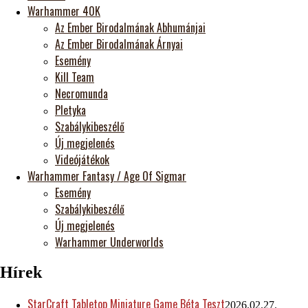
Warhammer 40K
Az Ember Birodalmának Abhumánjai
Az Ember Birodalmának Árnyai
Esemény
Kill Team
Necromunda
Pletyka
Szabálykibeszélő
Új megjelenés
Videójátékok
Warhammer Fantasy / Age Of Sigmar
Esemény
Szabálykibeszélő
Új megjelenés
Warhammer Underworlds
Hírek
StarCraft Tabletop Miniature Game Béta Teszt
2026.02.27.