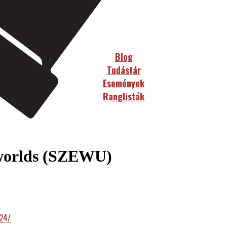
Blog
Tudástár
Események
Ranglisták
worlds (SZEWU)
224/