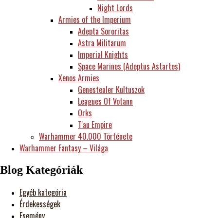
Night Lords
Armies of the Imperium
Adepta Sororitas
Astra Militarum
Imperial Knights
Space Marines (Adeptus Astartes)
Xenos Armies
Genestealer Kultuszok
Leagues Of Votann
Orks
T'au Empire
Warhammer 40.000 Története
Warhammer Fantasy – Világa
Blog Kategóriák
Egyéb kategória
Érdekességek
Esemény