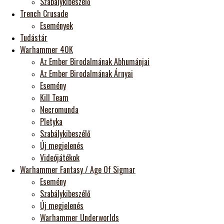
Szabálykibeszélő
Trench Crusade
Események
Tudástár
Warhammer 40K
Az Ember Birodalmának Abhumánjai
Az Ember Birodalmának Árnyai
Esemény
Kill Team
Necromunda
Pletyka
Szabálykibeszélő
Új megjelenés
Videójátékok
Warhammer Fantasy / Age Of Sigmar
Esemény
Szabálykibeszélő
Új megjelenés
Warhammer Underworlds