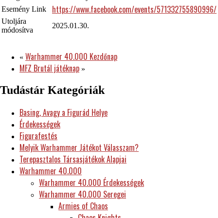
https://www.facebook.com/events/571332755890996/
Esemény Link
Utoljára
2025.01.30.
módosítva
Warhammer 40.000 Kezdőnap
«
MFZ Brutál játéknap
»
Tudástár Kategóriák
Basing, Avagy a Figurád Helye
Érdekességek
Figurafestés
Melyik Warhammer Játékot Válasszam?
Terepasztalos Társasjátékok Alapjai
Warhammer 40.000
Warhammer 40.000 Érdekességek
Warhammer 40.000 Seregei
Armies of Chaos
Chaos Knights