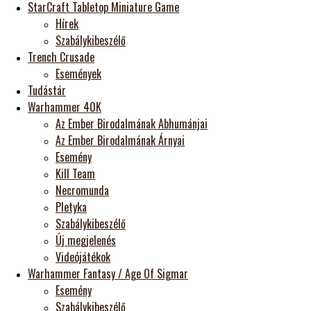
StarCraft Tabletop Miniature Game
Hírek
Szabálykibeszélő
Trench Crusade
Események
Tudástár
Warhammer 40K
Az Ember Birodalmának Abhumánjai
Az Ember Birodalmának Árnyai
Esemény
Kill Team
Necromunda
Pletyka
Szabálykibeszélő
Új megjelenés
Videójátékok
Warhammer Fantasy / Age Of Sigmar
Esemény
Szabálykibeszélő