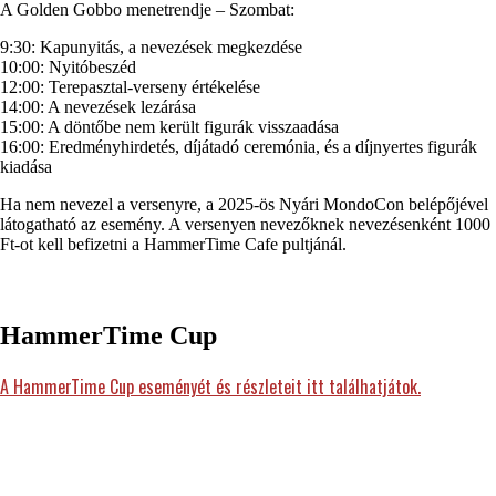
A Golden Gobbo menetrendje – Szombat:
9:30: Kapunyitás, a nevezések megkezdése
10:00: Nyitóbeszéd
12:00: Terepasztal-verseny értékelése
14:00: A nevezések lezárása
15:00: A döntőbe nem került figurák visszaadása
16:00: Eredményhirdetés, díjátadó ceremónia, és a díjnyertes figurák
kiadása
Ha nem nevezel a versenyre, a 2025-ös Nyári MondoCon belépőjével
látogatható az esemény. A versenyen nevezőknek nevezésenként 1000
Ft-ot kell befizetni a HammerTime Cafe pultjánál.
HammerTime Cup
A HammerTime Cup eseményét és részleteit itt találhatjátok.