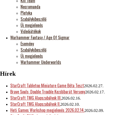
Kill Team
Necromunda
Pletyka
Szabálykibeszélő
Új megjelenés
Videójátékok
Warhammer Fantasy / Age Of Sigmar
Esemény
Szabálykibeszélő
Új megjelenés
Warhammer Underworlds
Hírek
StarCraft Tabletop Miniature Game Béta Teszt
2026.02.27.
Brave Souls: Double Trouble Kezdőbarát Verseny
2026.02.17.
StarCraft TMG Alapszabályok III.
2026.02.16.
StarCraft TMG Alapszabályok II.
2026.02.10.
Heti Games Workshop megjelenés 2026.02.14.
2026.02.09.