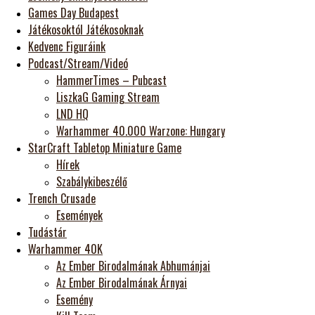
Games Day Budapest
Játékosoktól Játékosoknak
Kedvenc Figuráink
Podcast/Stream/Videó
HammerTimes – Pubcast
LiszkaG Gaming Stream
LND HQ
Warhammer 40.000 Warzone: Hungary
StarCraft Tabletop Miniature Game
Hírek
Szabálykibeszélő
Trench Crusade
Események
Tudástár
Warhammer 40K
Az Ember Birodalmának Abhumánjai
Az Ember Birodalmának Árnyai
Esemény