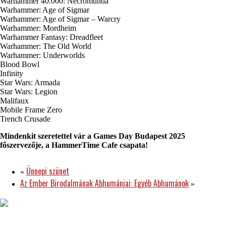
Warhammer 40.000: Necromunda
Warhammer: Age of Sigmar
Warhammer: Age of Sigmar – Warcry
Warhammer: Mordheim
Warhammer Fantasy: Dreadfleet
Warhammer: The Old World
Warhammer: Underworlds
Blood Bowl
Infinity
Star Wars: Armada
Star Wars: Legion
Malifaux
Mobile Frame Zero
Trench Crusade
Mindenkit szeretettel vár a Games Day Budapest 2025
főszervezője, a HammerTime Cafe csapata!
Ünnepi szünet
«
Az Ember Birodalmának Abhumánjai: Egyéb Abhumánok
»