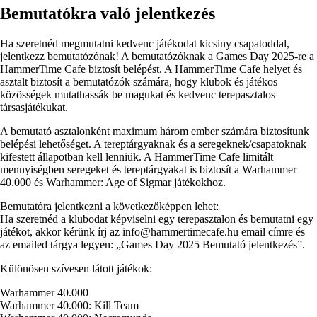
Bemutatókra való jelentkezés
Ha szeretnéd megmutatni kedvenc játékodat kicsiny csapatoddal,
jelentkezz bemutatózónak! A bemutatózóknak a Games Day 2025-re a
HammerTime Cafe biztosít belépést. A HammerTime Cafe helyet és
asztalt biztosít a bemutatózók számára, hogy klubok és játékos
közösségek mutathassák be magukat és kedvenc terepasztalos
társasjátékukat.
A bemutató asztalonként maximum három ember számára biztosítunk
belépési lehetőséget. A tereptárgyaknak és a seregeknek/csapatoknak
kifestett állapotban kell lenniük. A HammerTime Cafe limitált
mennyiségben seregeket és tereptárgyakat is biztosít a Warhammer
40.000 és Warhammer: Age of Sigmar játékokhoz.
Bemutatóra jelentkezni a következőképpen lehet:
Ha szeretnéd a klubodat képviselni egy terepasztalon és bemutatni egy
játékot, akkor kérünk írj az info@hammertimecafe.hu email címre és
az emailed tárgya legyen: „Games Day 2025 Bemutató jelentkezés”.
Különösen szívesen látott játékok:
Warhammer 40.000
Warhammer 40.000: Kill Team