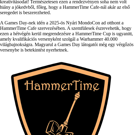
kreativitásodat! Természetesen ezen a rendezvényen soha nem volt
hiány a jókedvből, főleg, hogy a HammerTime Cafe-nál akár az első
seregedet is beszerezheted.
A Games Day-nek idén a 2025-ös Nyári MondoCon ad otthont a
HammerTime Cafe szervezésében. A szemfülesek észrevehetik, hogy
ezen a hétvégén kerül megrendezésre a HammerTime Cup is ugyanitt,
amely kvalifikációs versenyként szolgál a Warhammer 40.000
világbajnokságra. Magyarul a Games Day látogatói még egy vérgőzös
versenybe is betekintést nyerhetnek.