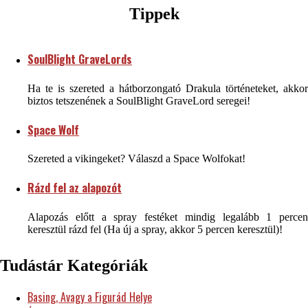
Tippek
SoulBlight GraveLords
Ha te is szereted a hátborzongató Drakula történeteket, akkor
biztos tetszenének a SoulBlight GraveLord seregei!
Space Wolf
Szereted a vikingeket? Válaszd a Space Wolfokat!
Rázd fel az alapozót
Alapozás előtt a spray festéket mindig legalább 1 percen
keresztül rázd fel (Ha új a spray, akkor 5 percen keresztül)!
Tudástár Kategóriák
Basing, Avagy a Figurád Helye