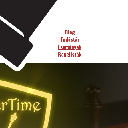
Blog
Tudástár
Események
Ranglisták