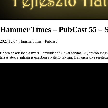
Hammer Times – PubCast 55 – Str
2023.12.04.
HammerTimes - Pubcast
Ebben az adásban a nyári Gémklub adásunkat folytatjuk (lentebb megtalá
társasjáték ajánlásra is ezekben a kategóriákban. Hallgassátok szeretette