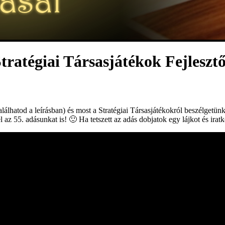
atégiai Társasjátékok Fejlesztő
lhatod a leírásban) és most a Stratégiai Társasjátékokról beszélgetünk,
l az 55. adásunkat is! 🙂 Ha tetszett az adás dobjatok egy lájkot és irat