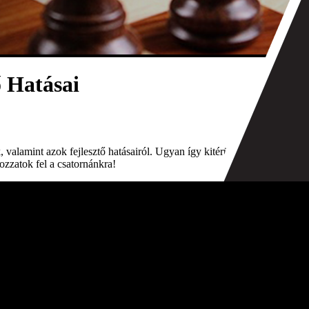
 Hatásai
 valamint azok fejlesztő hatásairól. Ugyan így kitérünk egy kis
kozzatok fel a csatornánkra!