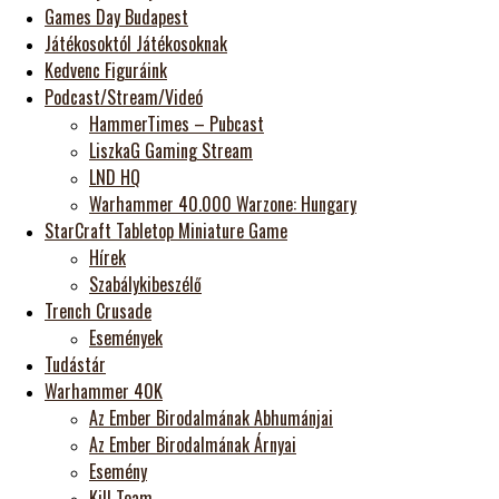
Games Day Budapest
Játékosoktól Játékosoknak
Kedvenc Figuráink
Podcast/Stream/Videó
HammerTimes – Pubcast
LiszkaG Gaming Stream
LND HQ
Warhammer 40.000 Warzone: Hungary
StarCraft Tabletop Miniature Game
Hírek
Szabálykibeszélő
Trench Crusade
Események
Tudástár
Warhammer 40K
Az Ember Birodalmának Abhumánjai
Az Ember Birodalmának Árnyai
Esemény
Kill Team