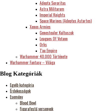
Adepta Sororitas
Astra Militarum
Imperial Knights
Space Marines (Adeptus Astartes)
Xenos Armies
Genestealer Kultuszok
Leagues Of Votann
Orks
T'au Empire
Warhammer 40.000 Története
Warhammer Fantasy – Világa
Blog Kategóriák
Egyéb kategória
Érdekességek
Esemény
Blood Bowl
Figurafestő versenyek