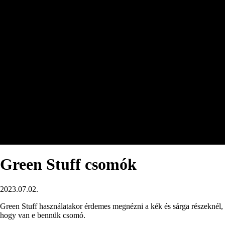
Green Stuff csomók
2023.07.02.
Green Stuff használatakor érdemes megnézni a kék és sárga részeknél,
hogy van e bennük csomó.