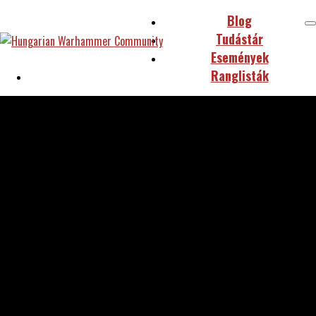
Blog
Tudástár
Események
Ranglisták