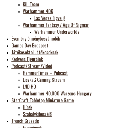
Kill Team
Warhammer 40K
Las Vegas Figyelj!
Warhammer Fantasy / Age Of Sigmar
Warhammer Underworlds
Esemény élménybeszámolók
Games Day Budapest
Játékosoktól Játékosoknak
Kedvenc Figuráink
Podcast/Stream/Videó
HammerTimes – Pubcast
LiszkaG Gaming Stream
LND HQ
Warhammer 40.000 Warzone: Hungary
StarCraft Tabletop Miniature Game
Hírek
Szabálykibeszélő
Trench Crusade
Események