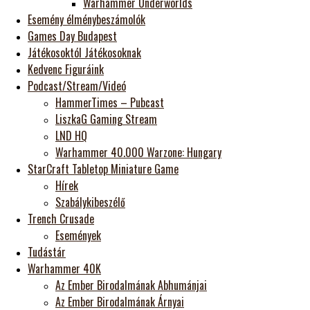
Warhammer Underworlds
Esemény élménybeszámolók
Games Day Budapest
Játékosoktól Játékosoknak
Kedvenc Figuráink
Podcast/Stream/Videó
HammerTimes – Pubcast
LiszkaG Gaming Stream
LND HQ
Warhammer 40.000 Warzone: Hungary
StarCraft Tabletop Miniature Game
Hírek
Szabálykibeszélő
Trench Crusade
Események
Tudástár
Warhammer 40K
Az Ember Birodalmának Abhumánjai
Az Ember Birodalmának Árnyai