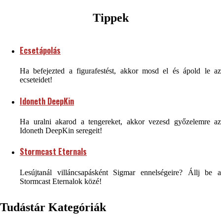
Tippek
Ecsetápolás
Ha befejezted a figurafestést, akkor mosd el és ápold le az
ecseteidet!
Idoneth DeepKin
Ha uralni akarod a tengereket, akkor vezesd győzelemre az
Idoneth DeepKin seregeit!
Stormcast Eternals
Lesújtanál villáncsapásként Sigmar ennelségeire? Állj be a
Stormcast Eternalok közé!
Tudástár Kategóriák