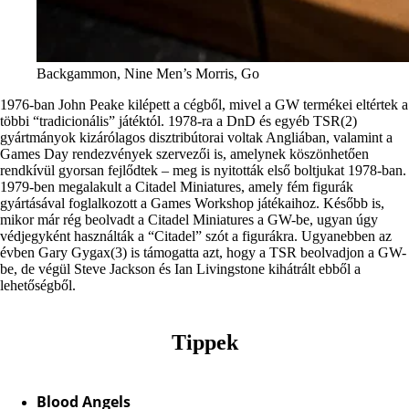
Backgammon, Nine Men’s Morris, Go
1976-ban John Peake kilépett a cégből, mivel a GW termékei eltértek a
többi “tradicionális” játéktól. 1978-ra a DnD és egyéb TSR(2)
gyártmányok kizárólagos disztribútorai voltak Angliában, valamint a
Games Day rendezvények szervezői is, amelynek köszönhetően
rendkívül gyorsan fejlődtek – meg is nyitották első boltjukat 1978-ban.
1979-ben megalakult a Citadel Miniatures, amely fém figurák
gyártásával foglalkozott a Games Workshop játékaihoz. Később is,
mikor már rég beolvadt a Citadel Miniatures a GW-be, ugyan úgy
védjegyként használták a “Citadel” szót a figurákra. Ugyanebben az
évben Gary Gygax(3) is támogatta azt, hogy a TSR beolvadjon a GW-
be, de végül Steve Jackson és Ian Livingstone kihátrált ebből a
lehetőségből.
Tippek
Blood Angels