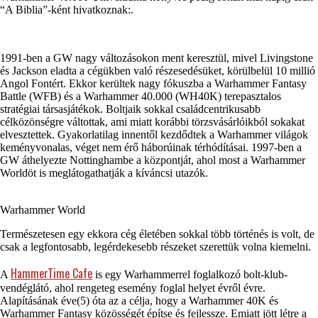
“A Biblia”-ként hivatkoznak:.
1991-ben a GW nagy változásokon ment keresztül, mivel Livingstone
és Jackson eladta a cégükben való részesedésüket, körülbelül 10 millió
Angol Fontért. Ekkor kerültek nagy fókuszba a Warhammer Fantasy
Battle (WFB) és a Warhammer 40.000 (WH40K) terepasztalos
stratégiai társasjátékok. Boltjaik sokkal családcentrikusabb
célközönségre váltottak, ami miatt korábbi törzsvásárlóikból sokakat
elvesztettek. Gyakorlatilag innentől kezdődtek a Warhammer világok
keményvonalas, véget nem érő háborúinak térhódításai. 1997-ben a
GW áthelyezte Nottinghambe a központját, ahol most a Warhammer
Worldöt is meglátogathatják a kíváncsi utazók.
Warhammer World
Természetesen egy ekkora cég életében sokkal több történés is volt, de
csak a legfontosabb, legérdekesebb részeket szerettük volna kiemelni.
HammerTime Cafe
A
is egy Warhammerrel foglalkozó bolt-klub-
vendéglátó, ahol rengeteg esemény foglal helyet évről évre.
Alapításának éve(5) óta az a célja, hogy a Warhammer 40K és
Warhammer Fantasy közösségét építse és fejlessze. Emiatt jött létre a