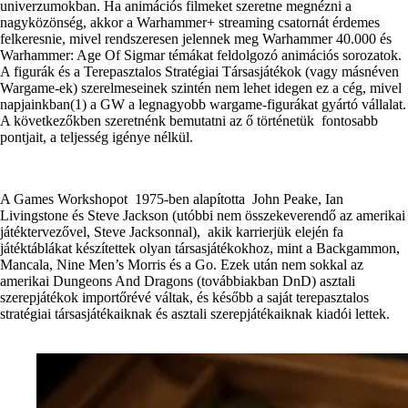
univerzumokban. Ha animációs filmeket szeretne megnézni a
nagyközönség, akkor a Warhammer+ streaming csatornát érdemes
felkeresnie, mivel rendszeresen jelennek meg Warhammer 40.000 és
Warhammer: Age Of Sigmar témákat feldolgozó animációs sorozatok.
A figurák és a Terepasztalos Stratégiai Társasjátékok (vagy másnéven
Wargame-ek) szerelmeseinek szintén nem lehet idegen ez a cég, mivel
napjainkban(1) a GW a legnagyobb wargame-figurákat gyártó vállalat.
A következőkben szeretnénk bemutatni az ő történetük fontosabb
pontjait, a teljesség igénye nélkül.
A Games Workshopot 1975-ben alapította John Peake, Ian
Livingstone és Steve Jackson (utóbbi nem összekeverendő az amerikai
játéktervezővel, Steve Jacksonnal), akik karrierjük elején fa
játéktáblákat készítettek olyan társasjátékokhoz, mint a Backgammon,
Mancala, Nine Men’s Morris és a Go. Ezek után nem sokkal az
amerikai Dungeons And Dragons (továbbiakban DnD) asztali
szerepjátékok importőrévé váltak, és később a saját terepasztalos
stratégiai társasjátékaiknak és asztali szerepjátékaiknak kiadói lettek.