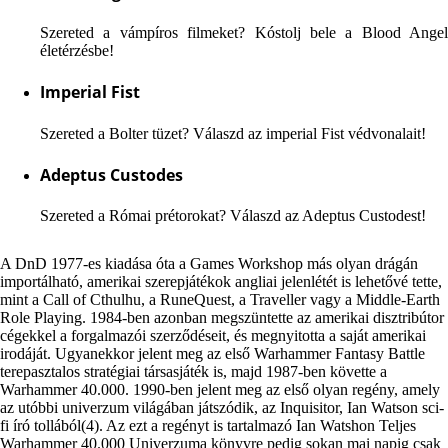
Szereted a vámpíros filmeket? Kóstolj bele a Blood Angel
életérzésbe!
Imperial Fist
Szereted a Bolter tüzet? Válaszd az imperial Fist védvonalait!
Adeptus Custodes
Szereted a Római prétorokat? Válaszd az Adeptus Custodest!
A DnD 1977-es kiadása óta a Games Workshop más olyan drágán
importálható, amerikai szerepjátékok angliai jelenlétét is lehetővé tette,
mint a Call of Cthulhu, a RuneQuest, a Traveller vagy a Middle-Earth
Role Playing. 1984-ben azonban megszüntette az amerikai disztribútor
cégekkel a forgalmazói szerződéseit, és megnyitotta a saját amerikai
irodáját. Ugyanekkor jelent meg az első Warhammer Fantasy Battle
terepasztalos stratégiai társasjáték is, majd 1987-ben követte a
Warhammer 40.000. 1990-ben jelent meg az első olyan regény, amely
az utóbbi univerzum világában játszódik, az Inquisitor, Ian Watson sci-
fi író tollából(4). Az ezt a regényt is tartalmazó Ian Watshon Teljes
Warhammer 40.000 Univerzuma könyvre pedig sokan mai napig csak