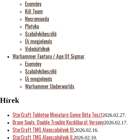
Esemény
Kill Team
Necromunda
Pletyka
Szabálykibeszélő
Új megjelenés
Videójátékok
Warhammer Fantasy / Age Of Sigmar
Esemény
Szabálykibeszélő
Új megjelenés
Warhammer Underworlds
Hírek
StarCraft Tabletop Miniature Game Béta Teszt
2026.02.27.
Brave Souls: Double Trouble Kezdőbarát Verseny
2026.02.17.
StarCraft TMG Alapszabályok III.
2026.02.16.
StarCraft TMG Alapszabályok II.
2026.02.10.