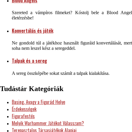
Blood Angels
Szereted a vámpíros filmeket? Kóstolj bele a Blood Angel
életérzésbe!
Konvertálás és játék
Ne gondold túl a játékhoz használt figuráid konvertálását, mert
soha nem leszel kész a seregeddel.
Talpak és a sereg
A sereg összképébe sokat számít a talpak kialakítása.
Tudástár Kategóriák
Basing, Avagy a Figurád Helye
Érdekességek
Figurafestés
Melyik Warhammer Játékot Válasszam?
Terepasztalos Társasjátékok Alapjai