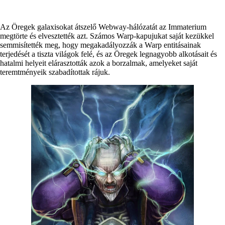
Az Öregek galaxisokat átszelő Webway-hálózatát az Immaterium
megtörte és elvesztették azt. Számos Warp-kapujukat saját kezükkel
semmisítették meg, hogy megakadályozzák a Warp entitásainak
terjedését a tiszta világok felé, és az Öregek legnagyobb alkotásait és
hatalmi helyeit elárasztották azok a borzalmak, amelyeket saját
teremtményeik szabadítottak rájuk.