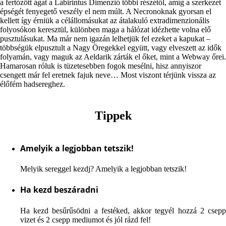
a fertőzött ágat a Labirintus Dimenzió többi részétől, amíg a szerkezet
épségét fenyegető veszély el nem múlt. A Necronoknak gyorsan el
kellett így érniük a célállomásukat az átalakuló extradimenzionális
folyosókon keresztül, különben maga a hálózat idézhette volna elő
pusztulásukat. Ma már nem igazán lelhetjük fel ezeket a kapukat –
többségük elpusztult a Nagy Öregekkel együtt, vagy elveszett az idők
folyamán, vagy maguk az Aeldarik zárták el őket, mint a Webway őrei.
Hamarosan róluk is tüzetesebben fogok mesélni, hisz annyiszor
csengett már fel eretnek fajuk neve… Most viszont térjünk vissza az
élőfém hadsereghez.
Tippek
Amelyik a legjobban tetszik!
Melyik sereggel kezdj? Amelyik a legjobban tetszik!
Ha kezd beszáradni
Ha kezd besűrűsödni a festéked, akkor tegyél hozzá 2 csepp
vizet és 2 csepp mediumot és jól rázd fel!