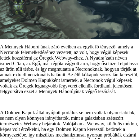
A Mennyek Háborújának záró éveiben az egyik fő tényező, amely a
Necronok felemelkedéséhez vezetett, az volt, hogy végül képesek
lettek hozzáférni az Öregek Webway-éhez. A Nyadra’zath néven
ismert C’tan, az Égő, már régóta vágyott arra, hogy ősi tüzeit eljuttassa
az űrön túli térbe, és így megmutatta a Necronoknak, hogyan törjék át
annak extradimenzionális határait. Az élő kőkapuk sorozatán keresztül,
amelyeket Dolmen Kapukként ismertek, a Necronok végül képesek
voltak az Öregek legnagyobb fegyverét ellenük fordítani, jelentősen
felgyorsítva ezzel a Mennyek Háborújának végső lezárását.
A Dolmen Kapuk által nyújtott portálok se nem voltak olyan stabilak,
se nem olyan könnyen irányíthatók, mint a galaxisban szétszórt
természetes Webway bejáratok. Valójában a Webway, különös módon,
képes volt érzékelni, ha egy Dolmen Kapun keresztül betörtek a
környezetébe, így misztikus mechanizmusai gyorsan próbálták elzárni