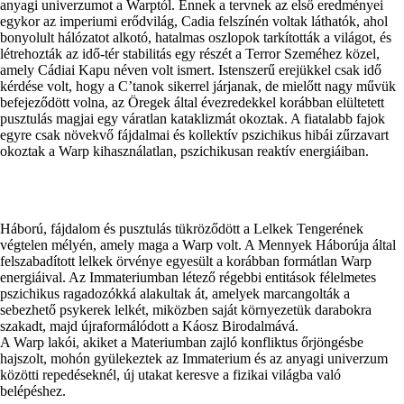
anyagi univerzumot a Warptól. Ennek a tervnek az első eredményei
egykor az imperiumi erődvilág, Cadia felszínén voltak láthatók, ahol
bonyolult hálózatot alkotó, hatalmas oszlopok tarkították a világot, és
létrehozták az idő-tér stabilitás egy részét a Terror Szeméhez közel,
amely Cádiai Kapu néven volt ismert. Istenszerű erejükkel csak idő
kérdése volt, hogy a C’tanok sikerrel járjanak, de mielőtt nagy művük
befejeződött volna, az Öregek által évezredekkel korábban elültetett
pusztulás magjai egy váratlan kataklizmát okoztak. A fiatalabb fajok
egyre csak növekvő fájdalmai és kollektív pszichikus hibái zűrzavart
okoztak a Warp kihasználatlan, pszichikusan reaktív energiáiban.
Háború, fájdalom és pusztulás tükröződött a Lelkek Tengerének
végtelen mélyén, amely maga a Warp volt. A Mennyek Háborúja által
felszabadított lelkek örvénye egyesült a korábban formátlan Warp
energiáival. Az Immateriumban létező régebbi entitások félelmetes
pszichikus ragadozókká alakultak át, amelyek marcangolták a
sebezhető psykerek lelkét, miközben saját környezetük darabokra
szakadt, majd újraformálódott a Káosz Birodalmává.
A Warp lakói, akiket a Materiumban zajló konfliktus őrjöngésbe
hajszolt, mohón gyülekeztek az Immaterium és az anyagi univerzum
közötti repedéseknél, új utakat keresve a fizikai világba való
belépéshez.