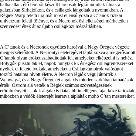
halhatatlan, élő fémből készült harcosok légiói indultak útnak a
galaxisban Sírhajóikon, és a csillagok lángoltak a nyomukban. A
Régiek Warp feletti uralmát most ellensúlyozta a C’tanok fizikai
univerzum feletti fölénye, és a Necronok ősi ellenségei mérhetetlen
szenvedést éltek át az újabb csillagközi mészárlásban.
A C’tanok és a Necronok együttes harcával a Nagy Öregek végzete
megpecsételődött. A Necrontyr életerejével táplálkozva a megerősödött
C’tanok olyan erőket szabadítottak fel, amelyeket elképzelni is nehéz.
Bolygók pusztultak el, napok hunytak ki, és egész csillagrendszereket
nyeltek el fekete lyukak, amelyeket a Csillagvámpírok valóságot
torzító hatalma hívott életre. A Necron légiók végül áttörték a
Webway-t, és a Nagy Öregeket a galaxis minden sarkában támadások
érték. Ostrom alá vették a Régiek számos szövetségesének
erődítményeit is, akik a galaxis fiatalabb intelligens fajai közé tartoztak,
miközben a védők életerejét learatva táplálták mohó C’tan mestereiket.