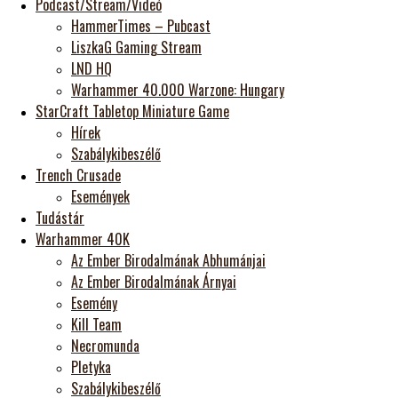
Podcast/Stream/Videó
HammerTimes – Pubcast
LiszkaG Gaming Stream
LND HQ
Warhammer 40.000 Warzone: Hungary
StarCraft Tabletop Miniature Game
Hírek
Szabálykibeszélő
Trench Crusade
Események
Tudástár
Warhammer 40K
Az Ember Birodalmának Abhumánjai
Az Ember Birodalmának Árnyai
Esemény
Kill Team
Necromunda
Pletyka
Szabálykibeszélő