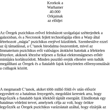
Krorkok a
Warhamer
40.000
Orkjainak
az elődjei
Az Öregek pszichikus erővel felruházott szolgafajai szétterjedtek a
galaxisban, és a Necronok fejlett technológiája ellen a Warp által
létrehozott „mágia” pszichikus erejével küzdöttek. Szembesülve ezzel
az új támadással, a C’tanok birodalma összeomlott, mivel az
Immaterium pszichikus erői valóságos átokként hatottak a lélektelen
lényekre, akiknek létezése teljesen a fizikai elektromágneses erőtér
mintájára korlátozódott. Minden pusztító erejük ellenére sem tudták
megállítani az Öregek és a fiatalabb fajok könyörtelen előrenyomulását
a csillagok között.
A megmaradt C’tanok, akiket több millió földi év után először
egyesített ez a hatalmas fenyegetés, megoldást kerestek arra, hogy
legyőzzék a fiatalabb fajok lélekből táplált energiáit. Elindítottak egy
hatalmas védelmi tervet, amelynek célja az volt, hogy örökre
legyőzzék az Öregek pszichikus varázslatait azáltal, hogy elzárják az