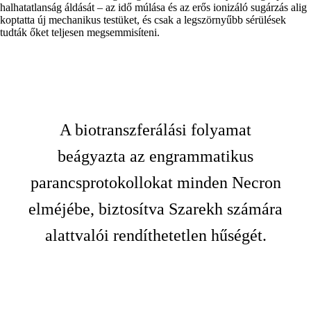
halhatatlanság áldását – az idő múlása és az erős ionizáló sugárzás alig
koptatta új mechanikus testüket, és csak a legszörnyűbb sérülések
tudták őket teljesen megsemmisíteni.
A biotranszferálási folyamat
beágyazta az engrammatikus
parancsprotokollokat minden Necron
elméjébe, biztosítva Szarekh számára
alattvalói rendíthetetlen hűségét.