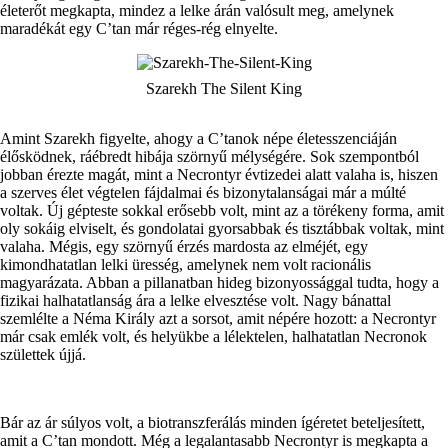
életerőt megkapta, mindez a lelke árán valósult meg, amelynek
maradékát egy C’tan már réges-rég elnyelte.
Szarekh The Silent King
Amint Szarekh figyelte, ahogy a C’tanok népe életesszenciáján
élősködnek, ráébredt hibája szörnyű mélységére. Sok szempontból
jobban érezte magát, mint a Necrontyr évtizedei alatt valaha is, hiszen
a szerves élet végtelen fájdalmai és bizonytalanságai már a múlté
voltak. Új gépteste sokkal erősebb volt, mint az a törékeny forma, amit
oly sokáig elviselt, és gondolatai gyorsabbak és tisztábbak voltak, mint
valaha. Mégis, egy szörnyű érzés mardosta az elméjét, egy
kimondhatatlan lelki üresség, amelynek nem volt racionális
magyarázata. Abban a pillanatban hideg bizonyossággal tudta, hogy a
fizikai halhatatlanság ára a lelke elvesztése volt. Nagy bánattal
szemlélte a Néma Király azt a sorsot, amit népére hozott: a Necrontyr
már csak emlék volt, és helyükbe a lélektelen, halhatatlan Necronok
születtek újjá.
Bár az ár súlyos volt, a biotranszferálás minden ígéretet beteljesített,
amit a C’tan mondott. Még a legalantasabb Necrontyr is megkapta a