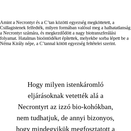
Amint a Necrontyr és a C’tan közötti egyezség megköttetett, a
Csillagistenek felfedték, milyen formában valósul meg a halhatatlanság
a Necrontyr számára, és megkezdődött a nagy biotranszferálási
folyamat. Hatalmas bioöntödéket építettek, melyekbe sorba lépett be a
Néma Király népe, a C’tannal kötött egyezség feltételei szerint.
Hogy milyen istenkáromló
eljárásoknak vetették alá a
Necrontyrt az izzó bio-kohókban,
nem tudhatjuk, de annyi bizonyos,
hogy mindegyikük megfosztatott a