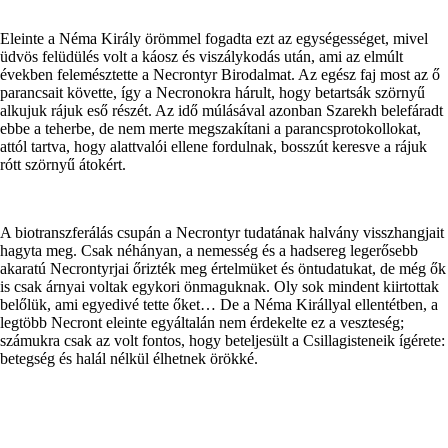
Eleinte a Néma Király örömmel fogadta ezt az egységességet, mivel
üdvös felüdülés volt a káosz és viszálykodás után, ami az elmúlt
években felemésztette a Necrontyr Birodalmat. Az egész faj most az ő
parancsait követte, így a Necronokra hárult, hogy betartsák szörnyű
alkujuk rájuk eső részét. Az idő múlásával azonban Szarekh belefáradt
ebbe a teherbe, de nem merte megszakítani a parancsprotokollokat,
attól tartva, hogy alattvalói ellene fordulnak, bosszút keresve a rájuk
rótt szörnyű átokért.
A biotranszferálás csupán a Necrontyr tudatának halvány visszhangjait
hagyta meg. Csak néhányan, a nemesség és a hadsereg legerősebb
akaratú Necrontyrjai őrizték meg értelmüket és öntudatukat, de még ők
is csak árnyai voltak egykori önmaguknak. Oly sok mindent kiirtottak
belőlük, ami egyedivé tette őket… De a Néma Királlyal ellentétben, a
legtöbb Necront eleinte egyáltalán nem érdekelte ez a veszteség;
számukra csak az volt fontos, hogy beteljesült a Csillagisteneik ígérete:
betegség és halál nélkül élhetnek örökké.