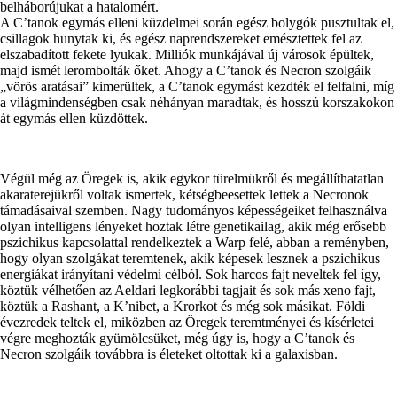
belháborújukat a hatalomért.
A C’tanok egymás elleni küzdelmei során egész bolygók pusztultak el,
csillagok hunytak ki, és egész naprendszereket emésztettek fel az
elszabadított fekete lyukak. Milliók munkájával új városok épültek,
majd ismét lerombolták őket. Ahogy a C’tanok és Necron szolgáik
„vörös aratásai” kimerültek, a C’tanok egymást kezdték el felfalni, míg
a világmindenségben csak néhányan maradtak, és hosszú korszakokon
át egymás ellen küzdöttek.
Végül még az Öregek is, akik egykor türelmükről és megállíthatatlan
akaraterejükről voltak ismertek, kétségbeesettek lettek a Necronok
támadásaival szemben. Nagy tudományos képességeiket felhasználva
olyan intelligens lényeket hoztak létre genetikailag, akik még erősebb
pszichikus kapcsolattal rendelkeztek a Warp felé, abban a reményben,
hogy olyan szolgákat teremtenek, akik képesek lesznek a pszichikus
energiákat irányítani védelmi célból. Sok harcos fajt neveltek fel így,
köztük vélhetően az Aeldari legkorábbi tagjait és sok más xeno fajt,
köztük a Rashant, a K’nibet, a Krorkot és még sok másikat. Földi
évezredek teltek el, miközben az Öregek teremtményei és kísérletei
végre meghozták gyümölcsüket, még úgy is, hogy a C’tanok és
Necron szolgáik továbbra is életeket oltottak ki a galaxisban.