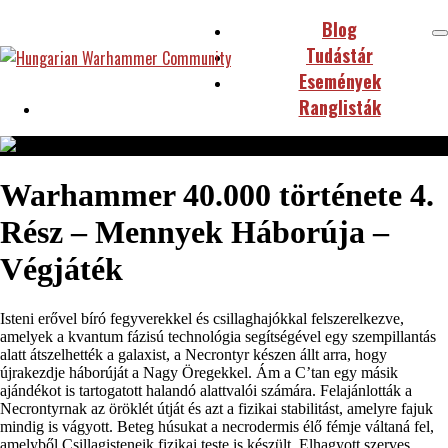
Blog
Tudástár
Események
Ranglisták
Warhammer 40.000 története 4.
Rész – Mennyek Háborúja –
Végjáték
Isteni erővel bíró fegyverekkel és csillaghajókkal felszerelkezve,
amelyek a kvantum fázisú technológia segítségével egy szempillantás
alatt átszelhették a galaxist, a Necrontyr készen állt arra, hogy
újrakezdje háborúját a Nagy Öregekkel. Ám a C’tan egy másik
ajándékot is tartogatott halandó alattvalói számára. Felajánlották a
Necrontyrnak az öröklét útját és azt a fizikai stabilitást, amelyre fajuk
mindig is vágyott. Beteg húsukat a necrodermis élő fémje váltaná fel,
amelyből Csillagisteneik fizikai teste is készült. Elhagyott szerves