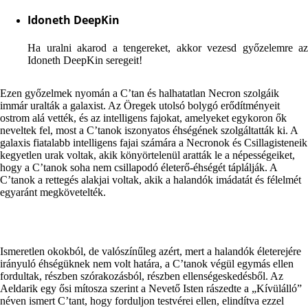
Idoneth DeepKin
Ha uralni akarod a tengereket, akkor vezesd győzelemre az
Idoneth DeepKin seregeit!
Ezen győzelmek nyomán a C’tan és halhatatlan Necron szolgáik
immár uralták a galaxist. Az Öregek utolsó bolygó erődítményeit
ostrom alá vették, és az intelligens fajokat, amelyeket egykoron ők
neveltek fel, most a C’tanok iszonyatos éhségének szolgáltatták ki. A
galaxis fiatalabb intelligens fajai számára a Necronok és Csillagisteneik
kegyetlen urak voltak, akik könyörtelenül aratták le a népességeiket,
hogy a C’tanok soha nem csillapodó életerő-éhségét táplálják. A
C’tanok a rettegés alakjai voltak, akik a halandók imádatát és félelmét
egyaránt megkövetelték.
Ismeretlen okokból, de valószínűleg azért, mert a halandók életerejére
irányuló éhségüknek nem volt határa, a C’tanok végül egymás ellen
fordultak, részben szórakozásból, részben ellenségeskedésből. Az
Aeldarik egy ősi mítosza szerint a Nevető Isten rászedte a „Kívülálló”
néven ismert C’tant, hogy forduljon testvérei ellen, elindítva ezzel