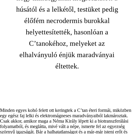
húsától és a lelkétől, testüket pedig
élőfém necrodermis burokkal
helyettesítették, hasonlóan a
C’tanokéhoz, melyeket az
elhalványuló énjük maradványai
éltettek.
Minden egyes kohó felett ott keringtek a C’tan éteri formái, miközben
egy egész faj lelki és elektromágneses maradványaiból lakmároztak.
Csak akkor, amikor maga a Néma Király lépett ki a biotranszferálási
folyamatból, és meglátta, mivé vált a népe, ismerte fel az egyezség
szörnyű igazságát. Bár a halhatatlanságot és a már-már isteni erőt és