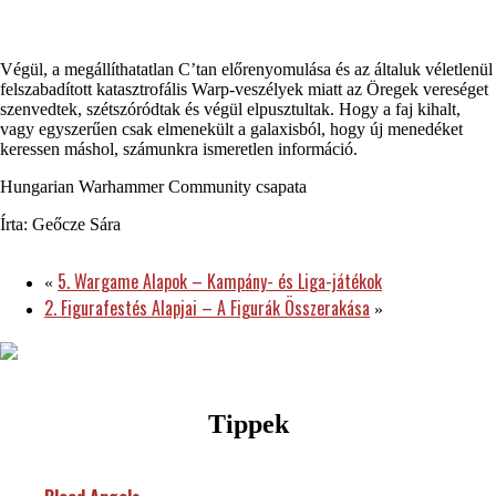
Végül, a megállíthatatlan C’tan előrenyomulása és az általuk véletlenül
felszabadított katasztrofális Warp-veszélyek miatt az Öregek vereséget
szenvedtek, szétszóródtak és végül elpusztultak. Hogy a faj kihalt,
vagy egyszerűen csak elmenekült a galaxisból, hogy új menedéket
keressen máshol, számunkra ismeretlen információ.
Hungarian Warhammer Community csapata
Írta: Geőcze Sára
5. Wargame Alapok – Kampány- és Liga-játékok
«
2. Figurafestés Alapjai – A Figurák Összerakása
»
Tippek