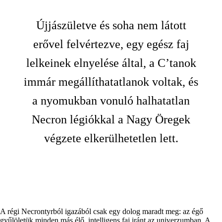
Újjászületve és soha nem látott
erővel felvértezve, egy egész faj
lelkeinek elnyelése által, a C’tanok
immár megállíthatatlanok voltak, és
a nyomukban vonuló halhatatlan
Necron légiókkal a Nagy Öregek
végzete elkerülhetetlen lett.
A régi Necrontyrból igazából csak egy dolog maradt meg: az égő
gyűlöletük minden más élő, intelligens faj iránt az univerzumban. A