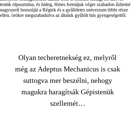
testük elpusztulna, és hideg, fémes formájuk végre szabadon űzhetné
nagyszerű bosszúját a Régiek és a gyűlöletes univerzum többi része
ellen, örökre megszabadulva az általuk gyűlölt hús gyengeségeitől.
Olyan techeretnekség ez, melyről
még az Adeptus Mechanicus is csak
suttogva mer beszélni, nehogy
magukra haragítsák Gépistenük
szellemét…