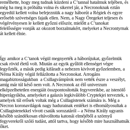
remélhette, hogy meg tudnak küzdeni a C’tannal hatalmuk teljében, és
még ha meg is próbálta volna és sikerrel jár, a Necronoknak eztán
egyedül kellett volna befejezniük a nagy háborút a Régiek és egyre
erősebb szövetséges fajaik ellen. Nem, a Nagy Öregeket teljesen és
végérvényesen le kellett győzni először, mielőtt a C’tanokat
felelősségre vonják az okozott borzalmakért, melyeket a Necrontyrnak
át kellett élnie.
Így amikor a C’tanok végül megnyerték a háborújukat, győzelmük
csak rövid életű volt. Miután az egyik gyűlölt ellenséget végre
legyőzték, a másik pedig kifáradt a nehezen kivívott győzelemben, a
Néma Király végül fellázította a Necronokat. Arrogáns
magabiztosságukban a Csillagvámpírok nem vették észre a veszélyt,
amíg már túl késő nem volt. A Necronok az élő univerzum
elképzelhetetlen energiáit összpontosították fegyvereikbe, az istenölő
hiperágyúkba, amelyeket a galaxis legkiválóbb Cryptekjei terveztek, s
amelyek túl erősek voltak még a Csillagistenek számára is. Még a
Necron koronavilágok nagy hadurainak emlékei is elhomályosultak a
Csillagistenekkel vívott csaták sorozatáról – a Néma Király ugyanis
később szándékosan eltávolította katonái elméjéből a szörnyű
fegyverekről szóló tudást, attól tartva, hogy később mire használhatnák
őket.