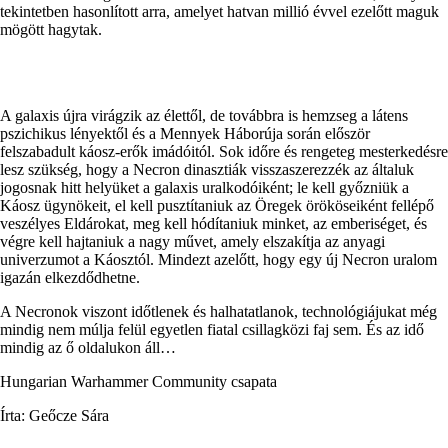
tekintetben hasonlított arra, amelyet hatvan millió évvel ezelőtt maguk
mögött hagytak.
A galaxis újra virágzik az élettől, de továbbra is hemzseg a látens
pszichikus lényektől és a Mennyek Háborúja során először
felszabadult káosz-erők imádóitól. Sok időre és rengeteg mesterkedésre
lesz szükség, hogy a Necron dinasztiák visszaszerezzék az általuk
jogosnak hitt helyüket a galaxis uralkodóiként; le kell győzniük a
Káosz ügynökeit, el kell pusztítaniuk az Öregek örököseiként fellépő
veszélyes Eldárokat, meg kell hódítaniuk minket, az emberiséget, és
végre kell hajtaniuk a nagy művet, amely elszakítja az anyagi
univerzumot a Káosztól. Mindezt azelőtt, hogy egy új Necron uralom
igazán elkezdődhetne.
A Necronok viszont időtlenek és halhatatlanok, technológiájukat még
mindig nem múlja felül egyetlen fiatal csillagközi faj sem. És az idő
mindig az ő oldalukon áll…
Hungarian Warhammer Community csapata
Írta: Geőcze Sára