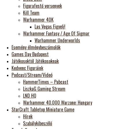
Figurafestő versenyek
Kill Team
Warhammer 40K
Las Vegas Figyelj!
Warhammer Fantasy / Age Of Sigmar
Warhammer Underworlds
Esemény élménybeszámolók
Games Day Budapest
Játékosoktól Játékosoknak
Kedvenc Figuráink
Podcast/Stream/Videó
HammerTimes – Pubcast
LiszkaG Gaming Stream
LND HQ
Warhammer 40.000 Warzone: Hungary
StarCraft Tabletop Miniature Game
Hírek
Szabálykibeszélő