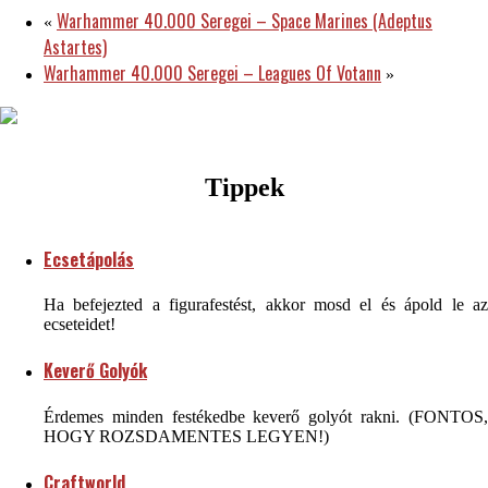
Warhammer 40.000 Seregei – Space Marines (Adeptus
«
Astartes)
Warhammer 40.000 Seregei – Leagues Of Votann
»
Tippek
Ecsetápolás
Ha befejezted a figurafestést, akkor mosd el és ápold le az
ecseteidet!
Keverő Golyók
Érdemes minden festékedbe keverő golyót rakni. (FONTOS,
HOGY ROZSDAMENTES LEGYEN!)
Craftworld