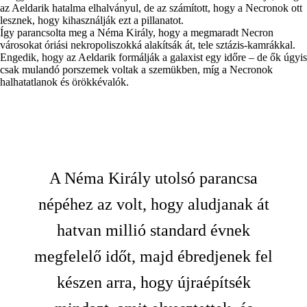
az Aeldarik hatalma elhalványul, de az számított, hogy a Necronok ott
lesznek, hogy kihasználják ezt a pillanatot.
Így parancsolta meg a Néma Király, hogy a megmaradt Necron
városokat óriási nekropoliszokká alakítsák át, tele sztázis-kamrákkal.
Engedik, hogy az Aeldarik formálják a galaxist egy időre – de ők úgyis
csak mulandó porszemek voltak a szemükben, míg a Necronok
halhatatlanok és örökkévalók.
A Néma Király utolsó parancsa
népéhez az volt, hogy aludjanak át
hatvan millió standard évnek
megfelelő időt, majd ébredjenek fel
készen arra, hogy újraépítsék