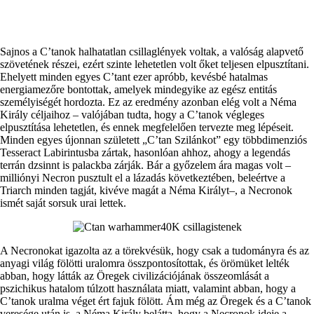
Sajnos a C’tanok halhatatlan csillaglények voltak, a valóság alapvető
szövetének részei, ezért szinte lehetetlen volt őket teljesen elpusztítani.
Ehelyett minden egyes C’tant ezer apróbb, kevésbé hatalmas
energiamezőre bontottak, amelyek mindegyike az egész entitás
személyiségét hordozta. Ez az eredmény azonban elég volt a Néma
Király céljaihoz – valójában tudta, hogy a C’tanok végleges
elpusztítása lehetetlen, és ennek megfelelően tervezte meg lépéseit.
Minden egyes újonnan született „C’tan Szilánkot” egy többdimenziós
Tesseract Labirintusba zártak, hasonlóan ahhoz, ahogy a legendás
terrán dzsinnt is palackba zárják. Bár a győzelem ára magas volt –
milliónyi Necron pusztult el a lázadás következtében, beleértve a
Triarch minden tagját, kivéve magát a Néma Királyt–, a Necronok
ismét saját sorsuk urai lettek.
A Necronokat igazolta az a törekvésük, hogy csak a tudományra és az
anyagi világ fölötti uralomra összpontosítottak, és örömüket lelték
abban, hogy látták az Öregek civilizációjának összeomlását a
pszichikus hatalom túlzott használata miatt, valamint abban, hogy a
C’tanok uralma véget ért fajuk fölött. Ám még az Öregek és a C’tanok
veresége után is, a Néma Király belátta, hogy a Necronok ideje a