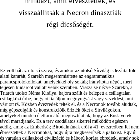
mindazt, amit elvesztettek, és
visszaállítsák a Necron dinasztiák
régi dicsőségét.
Ez volt hát az utolsó szava, és amikor az utolsó Sírvilág is lezárta föld
alatti kamráit, Szarekh megsemmisítette az engrammatikus
parancsprotokollokat, amelyekkel oly sokáig irányította népét, mert
teljesen kudarcot vallott velük szemben. Vissza se nézve Szarekh, a
Triarch utolsó Néma Királya, hajóra szállt és belépett a csillagtalan
csillagközi űrbe, hogy ott találjon megnyugvást vagy vezeklést, ami
várt ott rá. Közben évezredek teltek el, és a Necronok tovább aludtak,
míg gépszolgáik és konstrukcióik őrizték őket a Sírvilágokon,
amelyeket minden életformától megtisztítottak, hogy az Enslaverek
távol maradjanak. Ez a terv csodálatos sikerrel működött egészen
addig, amíg az Emberiség Birodalmának erői a 41. évezredben fel nem
ébresztették a Necronokat, hogy újra megkeserítsék a galaxist. Egy új
és váratlan csillagközi civilizáció és háború korára ébredtek, amely sok