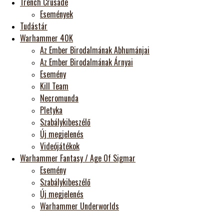
Trench Crusade
Események
Tudástár
Warhammer 40K
Az Ember Birodalmának Abhumánjai
Az Ember Birodalmának Árnyai
Esemény
Kill Team
Necromunda
Pletyka
Szabálykibeszélő
Új megjelenés
Videójátékok
Warhammer Fantasy / Age Of Sigmar
Esemény
Szabálykibeszélő
Új megjelenés
Warhammer Underworlds