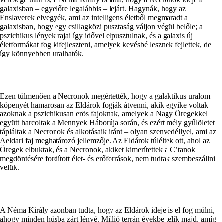
galaxisban – egyelőre legalábbis – lejárt. Hagynák, hogy az
Enslaverek elvegyék, ami az intelligens életből megmaradt a
galaxisban, hogy egy csillagközi pusztaság váljon végül belőle; a
pszichikus lények rajai így idővel elpusztulnak, és a galaxis új
életformákat fog kifejleszteni, amelyek kevésbé lesznek fejlettek, de
így könnyebben uralhatók.
Ezen túlmenően a Necronok megértették, hogy a galaktikus uralom
köpenyét hamarosan az Eldárok fogják átvenni, akik egyike voltak
azoknak a pszichikusan erős fajoknak, amelyek a Nagy Öregekkel
együtt harcoltak a Mennyek Háborúja során, és ezért mély gyűlöletet
tápláltak a Necronok és alkotásaik iránt – olyan szenvedéllyel, ami az
Aeldari faj meghatározó jellemzője. Az Eldárok túléltek ott, ahol az
Öregek elbuktak, és a Necronok, akiket kimerítettek a C’tanok
megdöntésére fordított élet- és erőforrások, nem tudtak szembeszállni
velük.
A Néma Király azonban tudta, hogy az Eldárok ideje is el fog múlni,
ahogy minden húsba zárt lényé. Millió terrán évekbe telik majd, amíg